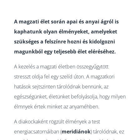
A magzati élet során apai és anyai ágról is
kaphatunk olyan élményeket, amelyeket
szükséges a felszínre hozni és kidolgozni
magunkból egy teljesebb élet eléréséhez.
A kezelés a magzati életben összegyűgytött
stresszt oldja fel egy szelíd úton. A magzatkori
hatások sejtszinten tárolódnak bennünk, az
egészségünket, életünket befolyásolja, hogy milyen
élmnyek értek minket az anyaméhben.
A diakockaként rögzült élmények a test
energiacsatornáiban (
meridiánok
) tárolódnak, ez