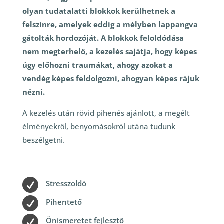
olyan tudatalatti blokkok kerülhetnek a
felszínre, amelyek eddig a mélyben lappangva
gátolták hordozóját. A blokkok feloldódása
nem megterhelő, a kezelés sajátja, hogy képes
úgy előhozni traumákat, ahogy azokat a
vendég képes feldolgozni, ahogyan képes rájuk
nézni.
A kezelés után rövid pihenés ajánlott, a megélt
élményekről, benyomásokról utána tudunk
beszélgetni.

Stresszoldó

Pihentető

Önismeretet fejlesztő