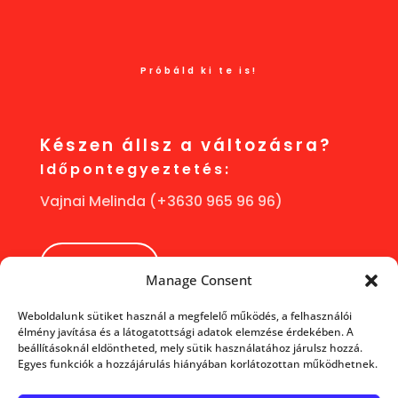
Próbáld ki te is!
Készen állsz a változásra?
Időpontegyeztetés:
Vajnai Melinda (+3630 965 96 96)
ÍRJ NEKI!
Manage Consent
Weboldalunk sütiket használ a megfelelő működés, a felhasználói
élmény javítása és a látogatottsági adatok elemzése érdekében. A
beállításoknál eldöntheted, mely sütik használatához járulsz hozzá.
Egyes funkciók a hozzájárulás hiányában korlátozottan működhetnek.