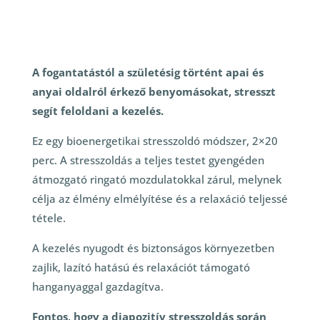
Diapozitív stresszoldás
A fogantatástól a születésig történt apai és
anyai oldalról érkező benyomásokat, stresszt
segít feloldani a kezelés.
Ez egy bioenergetikai stresszoldó módszer, 2×20
perc. A stresszoldás a teljes testet gyengéden
átmozgató ringató mozdulatokkal zárul, melynek
célja az élmény elmélyítése és a relaxáció teljessé
tétele.
A kezelés nyugodt és biztonságos környezetben
zajlik, lazító hatású és relaxációt támogató
hanganyaggal gazdagítva.
Fontos, hogy a diapozitív stresszoldás során