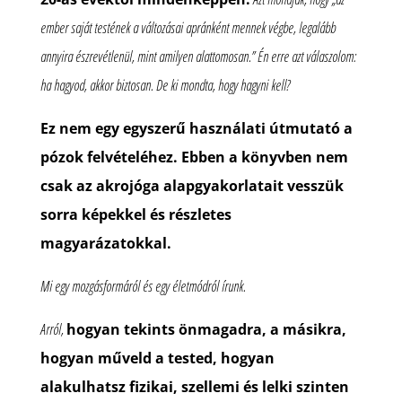
ember saját testének a változásai apránként mennek végbe, legalább
annyira észrevétlenül, mint amilyen alattomosan.” Én erre azt válaszolom:
ha hagyod, akkor biztosan. De ki mondta, hogy hagyni kell?
Ez nem egy egyszerű használati útmutató a
pózok felvételéhez. Ebben a könyvben nem
csak az akrojóga alapgyakorlatait vesszük
sorra képekkel és részletes
magyarázatokkal.
Mi egy mozgásformáról és egy életmódról írunk.
Arról,
hogyan tekints önmagadra, a másikra,
hogyan műveld a tested, hogyan
alakulhatsz fizikai, szellemi és lelki szinten