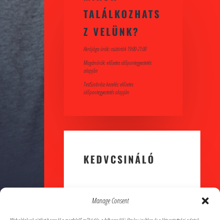
TALÁLKOZHATS
Z VELÜNK?
Akrójóga órák: csütörtök 19:00-21:00
Magánórák: előzetes időpontegyeztetés
alapján
TestSzobrász kezelés: előzetes
időpontegyeztetés alapján
KEDVCSINÁLÓ
Manage Consent