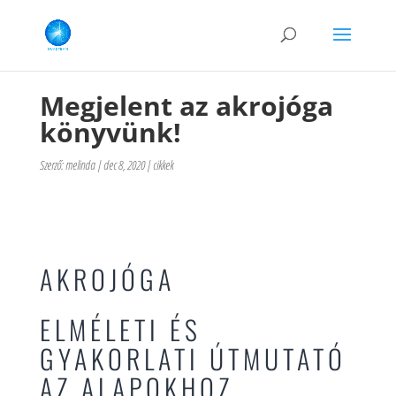
Megjelent az akrojóga
könyvünk!
Szerző:
melinda
|
dec 8, 2020
|
cikkek
AKROJÓGA
ELMÉLETI ÉS
GYAKORLATI ÚTMUTATÓ
AZ ALAPOKHOZ