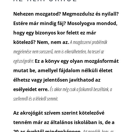
Nehezen mozgatod? Megmozdulsz és nyilall?
Estére már mindig fáj? Mosolyogva mondod,
hogy egy bizonyos kor felett ez már
kötelező? Nem, nem az.
A mozgásszervi problémák
megjelenése nem sorsszerű, nem is elkerülhetetlen, ha teszel az
egészségedért.
Ez a könyv egy olyan mozgásformát
mutat be, amellyel fájdalom nélküli életet
élhetsz vagy jelentősen javíthatod az
esélyeidet erre.
És akkor még csak a fizikumról beszéltünk, a
szellemről és a lélekről semmit.
Az akrojógát szívem szerint kötelezővé
tenném már az általános iskolában is, de a
20-as évektől mindenképpen.
Azt mondják, hogy „az