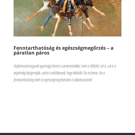
Fenntarthatóság és egészségmegőrzés – a
páratlan páros
Hajlamosak vagyunk ugyanúgy bánni a szervezetünkkel, mint a Földdel, ezt is, azt is a
végletekig kizsigereljük, aztán csodálkozunk, hogy kínlódik. De mi lenne, ha a
fenntarthatóság elvét az egészségmegőrzésben is alkalmaznánk?