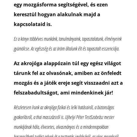
egy mozgásforma segítségével, és ezen
keresztül hogyan alakulnak majd a
kapcsolataid is.
Ez a könyv többéves munkánk, tanulmányaink, tapasztalatunk, élményeink
gyümölcse. Az egészség és az öröm általunk élt és tapasztalt esszenciája.
Az akrojóga alappózain túl egy egész világot
tárunk fel az olvasónak, amiben az önfeledt
mozgás és a játék ereje segít visszaadni azt a
felszabadultságot, ami mindenkinek jár!
Részletesen írunk az akrojóga fizikai és lelki hatásairól, a biztonságos
gyakorlásról, a thai masszázsról is. Ujhelyi Péter TestSzobrász mester
munkájának hála, élvezetes, olvasmányos és a mindennapokban
hasznosítható tudást adunk át a testtartás javításáról, az okos mozgásról,