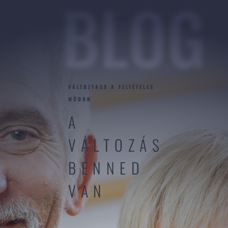
BLOG
VÁLTOZTASS A FELTÉTELES
MÓDON
A
VÁLTOZÁS
BENNED
VAN