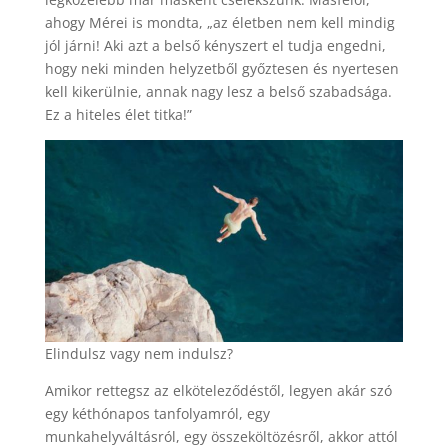
ahogy Mérei is mondta, „az életben nem kell mindig
jól járni! Aki azt a belső kényszert el tudja engedni,
hogy neki minden helyzetből győztesen és nyertesen
kell kikerülnie, annak nagy lesz a belső szabadsága.
Ez a hiteles élet titka!”
Elindulsz vagy nem indulsz?
Amikor rettegsz az elköteleződéstől, legyen akár szó
egy kéthónapos tanfolyamról, egy
munkahelyváltásról, egy összeköltözésről, akkor attól