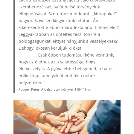
szembenézéssel, saját belső törvényeink
elfogadásával. Szeretünk mindenütt „kiskapukat”
hagyni. Szívesen kiegyezünk félúton. Ám
kikerekedhet-e ebből maradéktalanul hiteles élet?
Leggyakrabban az önféltés teszi tönkre a
boldogságunkat. Fittyet hányjunk a veszélyeknek?
Dehogy, okosan kerüljük ki őket.
Csak éppen tudomásul kéne vennünk,
hogy az életnek az a sajátossága, hogy
életveszélyes. A gyáva ebbe belegebed, a bátor
erőket kap, amelyek átlendítik a nehéz
helyzeteken.”
Popper Péter: A belső utak könyve, 118-119. o.