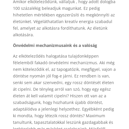
Amikor elköteleződünk, vállaljuk , hogy adott dologba
100 százalékig beleadjuk magunkat. Ez pedig
hihetetlen mértékben egyszerűsíti és megkönnyíti az
életünket. Végeláthatatlan kreatív energia szabadul
fel, amelyet az alkotásra fordíthatunk. Az életünk
alkotására.
Önvédelmi mechanizmusaink és a valóság
Az elköteleződés halogatása tulajdonképpen
félelemből fakadó önvédelmi mechanizmus. Aki még
nem köteleződik el, az tapogatózik, megfigyel, vajon a
döntése nyomán jól fog-e járni. Ez rendben is van,
senki sem akar szenvedni, egy rossz döntését életen
át cipelni. De tényleg arról van szó, hogy egy egész
életen át kell valamit cipelni? Hiszen ott van az a
szabadságunk, hogy hozhatunk újabb döntést,
adaptálódva a jelenlegi helyzethez. Egyébként pedig
ki mondta, hogy létezik rossz döntés? Maximum
tanultunk, tapasztalatokkal leszünk gazdagabbak és
legközelebb már másként cselekszünk. Másfelől,