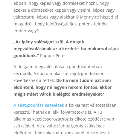
abban, hogy képes vagy döntéseket hozni, hogy
ezeket a döntéseket képes vagy viselni, képes vagy
változtatni, képes vagy alakítani? Mennyire hiszed el
magadról, hogy felelősségteljes, potens felnőtt
ember vagy?
„Az igény valóságot szül. A dolgok
megvalósulásának az a kezdete, ha makacsul rájuk
gondolunk.”
Popper Péter
A dolgaim megvalósulása a gondolataimban
kezdődik. Aztán a makacsul rájuk gondolásból
következnek a tettek.
De ha nem tudom azt sem
eldönteni, hogy mi legyen nekem fontos, akkor
mégis miért várok kielégítő eredményeket?
A TestSzobrász kezelések
a fizikai test változtatásán
keresztül hatnak a lelki folyamatokra is. A 13
alkalmas kezeléssorozathoz is elköteleződésre van
szükséged, de a változáshoz igenis szükséges
eldönteni, hogy akarod-e vagy sem!. A kezelések