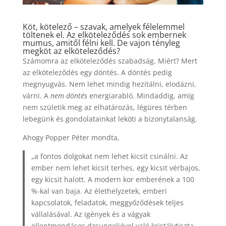
Köt, kötelező – szavak, amelyek félelemmel
töltenek el. Az elköteleződés sok embernek
mumus, amitől félni kell. De vajon tényleg
megköt az elköteleződés?
Számomra az elköteleződés szabadság. Miért? Mert
az elköteleződés egy döntés. A döntés pedig
megnyugvás. Nem lehet mindig hezitálni, elodázni,
várni. A
nem döntés
energiarabló. Mindaddig, amíg
nem születik meg az elhatározás, légüres térben
lebegünk és gondolatainkat leköti a bizonytalanság.
Ahogy Popper Péter mondta,
„a fontos dolgokat nem lehet kicsit csinálni. Az
ember nem lehet kicsit terhes, egy kicsit vérbajos,
egy kicsit halott. A modern kor emberének a 100
%-kal van baja. Az élethelyzetek, emberi
kapcsolatok, feladatok, meggyőződések teljes
vállalásával. Az igények és a vágyak
ellentmondásos dzsungeljével való kristálytiszta