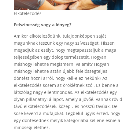
Elköteleződés
Felszínesség vagy a lényeg?
Amikor elköteleződünk, tulajdonképpen saját
magunknak teszünk egy nagy szívességet. Hiszen
megadjuk az esélyt, hogy megtapasztaljuk a maga
teljességében egy dolog természetét. Hogyan
máshogy lehetne megismerni valamit? Hogyan
máshogy lehetne aztán újabb felelősségteljes
döntést hozni arról, hogy kell-e ez nekünk? Az
elköteleződés sosem az öröklétnek szól. Ez benne a
látszólag nagy ellentmondás. Az elköteleződés egy
olyan pillanatnyi állapot, amely a jövőé. Vannak rövid
távú elköteleződések, közép-, és hosszú távúak. De
sose keverd a műfajokat. Legbelül úgyis érzed, hogy
egy döntésednek melyik kategóriába kellene esnie a
minőségi élethez.