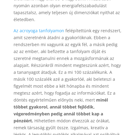
nyomán azonban olyan energiafelszabadulást
tapasztalsz, amely teljesen új dimenziókat nyithat az
életedben.
Az acroyoga tanfolyamon
felépítettünk egy rendszert,
amit szeretnénk átadni a gyakorlóknak. Ebben a
rendszerben mi vagyunk az egyik fél, a másik pedig
az az ember, aki befizette a tanfolyam díját és
szeretné megtanulni ennek a mozgásformának az
alapjait. Részünkről mindent megteszünk azért, hogy
a tananyagot átadjuk. Ez a mi 100 százalékunk. A
másik 100 százalék azé a gyakorlóé, aki beleteszi a
figyelmét most ebbe a két hónapba és mindent
megtesz azért, hogy fogadja az információkat. Ez a
döntés egyértelműen előnyös neki, mert
minél
többet gyakorol, annál többet fejlődik,
végeredményben pedig annál többet kap a
pénzéért.
Hihetetlen módon élvezzük az órákat,
remek társaság gyűlt össze. Izgalmas, kreatív a
légkör. A legutóbbi nyitókör alkalmával azt próbáltuk