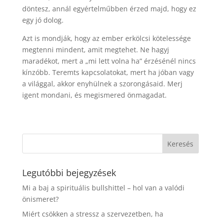
döntesz, annál egyértelműbben érzed majd, hogy ez
egy jó dolog.
Azt is mondják, hogy az ember erkölcsi kötelessége
megtenni mindent, amit megtehet. Ne hagyj
maradékot, mert a „mi lett volna ha” érzésénél nincs
kínzóbb. Teremts kapcsolatokat, mert ha jóban vagy
a világgal, akkor enyhülnek a szorongásaid. Merj
igent mondani, és megismered önmagadat.
Legutóbbi bejegyzések
Mi a baj a spirituális bullshittel – hol van a valódi
önismeret?
Miért csökken a stressz a szervezetben, ha