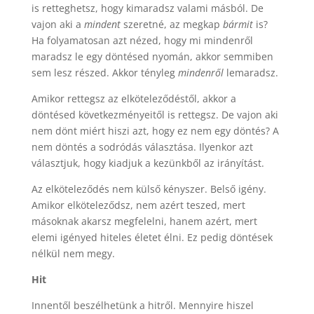
is retteghetsz, hogy kimaradsz valami másból. De
vajon aki a
mindent
szeretné, az megkap
bármit
is?
Ha folyamatosan azt nézed, hogy mi mindenről
maradsz le egy döntésed nyomán, akkor semmiben
sem lesz részed. Akkor tényleg
mindenről
lemaradsz.
Amikor rettegsz az elköteleződéstől, akkor a
döntésed következményeitől is rettegsz. De vajon aki
nem dönt miért hiszi azt, hogy ez nem egy döntés? A
nem döntés a sodródás választása. Ilyenkor azt
választjuk, hogy kiadjuk a kezünkből az irányítást.
Az elköteleződés nem külső kényszer. Belső igény.
Amikor elköteleződsz, nem azért teszed, mert
másoknak akarsz megfelelni, hanem azért, mert
elemi igényed hiteles életet élni. Ez pedig döntések
nélkül nem megy.
Hit
Innentől beszélhetünk a hitről. Mennyire hiszel