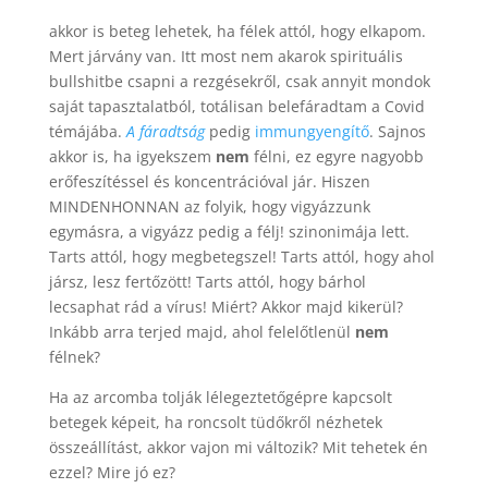
akkor is beteg lehetek, ha félek attól, hogy elkapom.
Mert járvány van. Itt most nem akarok spirituális
bullshitbe csapni a rezgésekről, csak annyit mondok
saját tapasztalatból, totálisan belefáradtam a Covid
témájába.
A fáradtság
pedig
immungyengítő
. Sajnos
akkor is, ha igyekszem
nem
félni, ez egyre nagyobb
erőfeszítéssel és koncentrációval jár. Hiszen
MINDENHONNAN az folyik, hogy vigyázzunk
egymásra, a vigyázz pedig a félj! szinonimája lett.
Tarts attól, hogy megbetegszel! Tarts attól, hogy ahol
jársz, lesz fertőzött! Tarts attól, hogy bárhol
lecsaphat rád a vírus! Miért? Akkor majd kikerül?
Inkább arra terjed majd, ahol felelőtlenül
nem
félnek?
Ha az arcomba tolják lélegeztetőgépre kapcsolt
betegek képeit, ha roncsolt tüdőkről nézhetek
összeállítást, akkor vajon mi változik? Mit tehetek én
ezzel? Mire jó ez?