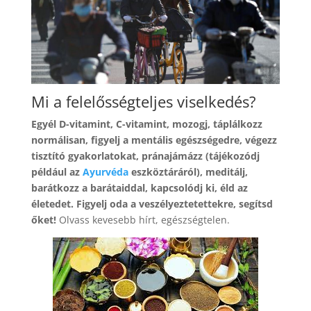
Mi a felelősségteljes viselkedés?
Egyél D-vitamint, C-vitamint, mozogj, táplálkozz
normálisan, figyelj a mentális egészségedre, végezz
tisztító gyakorlatokat, pránajámázz (tájékozódj
például az
Ayurvéda
eszköztáráról), meditálj,
barátkozz a barátaiddal, kapcsolódj ki, éld az
életedet. Figyelj oda a veszélyeztetettekre, segítsd
őket!
Olvass kevesebb hírt, egészségtelen.