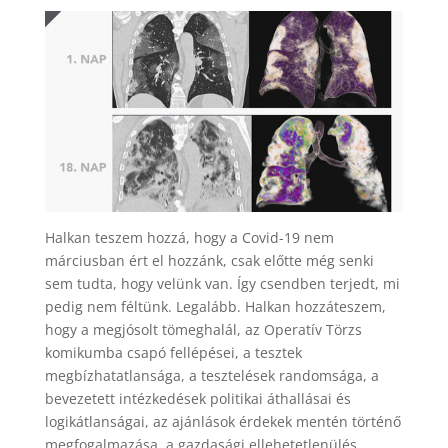
Halkan teszem hozzá, hogy a Covid-19 nem
márciusban ért el hozzánk, csak előtte még senki
sem tudta, hogy velünk van. Így csendben terjedt, mi
pedig nem féltünk. Legalább. Halkan hozzáteszem,
hogy a megjósolt tömeghalál, az Operatív Törzs
komikumba csapó fellépései, a tesztek
megbízhatatlansága, a tesztelések randomsága, a
bevezetett intézkedések politikai áthallásai és
logikátlanságai, az ajánlások érdekek mentén történő
megfogalmazása, a gazdasági ellehetetlenülés