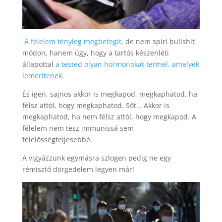
A félelem tényleg megbetegít
, de nem spiri bullshit
módon, hanem úgy, hogy a tartós készenléti
állapottal
a tested olyan hormonokat termel, amelyek
lemerítenek.
És igen, sajnos akkor is megkapod, megkaphatod, ha
félsz attól, hogy megkaphatod. Sőt… Akkor is
megkaphatod, ha nem félsz attól, hogy megkapod. A
félelem nem tesz immunissá sem
felelősségteljesebbé.
A vigyázzunk egymásra szlogen pedig ne egy
rémisztő dörgedelem legyen már!