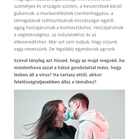
személyes és országos szinten, a beszerzések körüli
gubancok, a munkanélküliek cserbenhagyása, a
támogatások szétosztásának visszásságai egytől-
egyig hozzájárulnak a bomlasztáshoz. Hozzájárulnak
a végletességhez, az indulatokhoz és az
elkeseredéshez. Már azt sem tudjuk, hogy sírjunk
vagy nevessünk. De legalább egymásnak ugrunk.
Szóval tényleg azt hiszed, hogy az majd megvéd, ha
mindenhová azzal a hátsó gondolattal mész, hogy
lesben áll a vírus? Ha tartasz ettől, akkor
felelősségteljesebben állsz a témához?