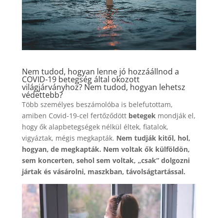
Nem tudod, hogyan lenne jó hozzáállnod a
COVID-19 betegség által okozott
világjárványhoz? Nem tudod, hogyan lehetsz
védettebb?
Több személyes beszámolóba is belefutottam,
amiben Covid-19-cel fertőződött
betegek
mondják el,
hogy ők alapbetegségek nélkül éltek, fiatalok,
vigyáztak, mégis megkapták.
Nem tudják kitől, hol,
hogyan, de megkapták. Nem voltak ők külföldön,
sem koncerten, sehol sem voltak, „csak” dolgozni
jártak és vásárolni, maszkban, távolságtartással.