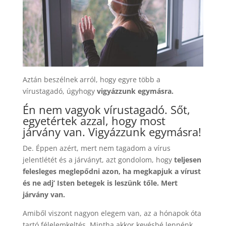
Aztán beszélnek arról, hogy egyre több a
vírustagadó, úgyhogy
vigyázzunk egymásra.
Én nem vagyok vírustagadó. Sőt,
egyetértek azzal, hogy most
járvány van. Vigyázzunk egymásra!
De. Éppen azért, mert nem tagadom a vírus
jelentlétét és a járványt, azt gondolom, hogy
teljesen
felesleges meglepődni azon, ha megkapjuk a vírust
és ne adj’ Isten betegek is leszünk tőle. Mert
járvány van.
Amiből viszont nagyon elegem van, az a hónapok óta
tartó félelemkeltés. Mintha akkor kevésbé lennénk