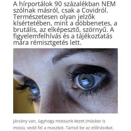
A hírportálok 90 százalékban NEM
szólnak másról, csak a Covidról.
Természetesen olyan jelzők
kísértetében, mint a döbbenetes, a
brutális, az elképesztő, szörnyű. A
figyelemfelhívás és a tájékoztatás
mára rémisztgetés lett.
Járvány van, úgyhogy mossunk kezet (máskor is
moss), vedd fel a maszkot. Tartsd be az előírásokat.