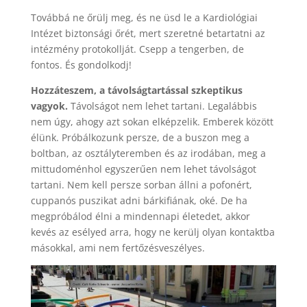
Továbbá ne őrülj meg, és ne üsd le a Kardiológiai
Intézet biztonsági őrét, mert szeretné betartatni az
intézmény protokollját. Csepp a tengerben, de
fontos. És gondolkodj!
Hozzáteszem, a távolságtartással szkeptikus
vagyok.
Távolságot nem lehet tartani. Legalábbis
nem úgy, ahogy azt sokan elképzelik. Emberek között
élünk. Próbálkozunk persze, de a buszon meg a
boltban, az osztályteremben és az irodában, meg a
mittudoménhol egyszerűen nem lehet távolságot
tartani. Nem kell persze sorban állni a pofonért,
cuppanós puszikat adni bárkifiának, oké. De ha
megpróbálod élni a mindennapi életedet, akkor
kevés az esélyed arra, hogy ne kerülj olyan kontaktba
másokkal, ami nem fertőzésveszélyes.