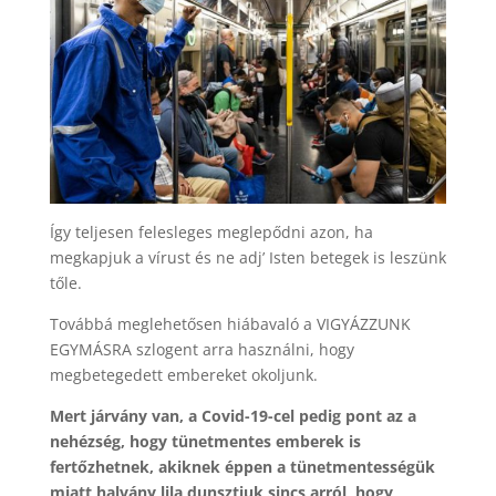
Így teljesen felesleges meglepődni azon, ha
megkapjuk a vírust és ne adj’ Isten betegek is leszünk
tőle.
Továbbá meglehetősen hiábavaló a VIGYÁZZUNK
EGYMÁSRA szlogent arra használni, hogy
megbetegedett embereket okoljunk.
Mert járvány van, a Covid-19-cel pedig pont az a
nehézség, hogy tünetmentes emberek is
fertőzhetnek, akiknek éppen a tünetmentességük
miatt halvány lila dunsztjuk sincs arról, hogy