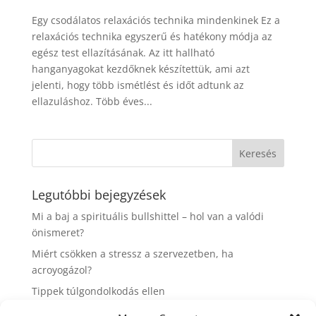
Egy csodálatos relaxációs technika mindenkinek Ez a
relaxációs technika egyszerű és hatékony módja az
egész test ellazításának. Az itt hallható
hanganyagokat kezdőknek készítettük, ami azt
jelenti, hogy több ismétlést és időt adtunk az
ellazuláshoz. Több éves...
Legutóbbi bejegyzések
Mi a baj a spirituális bullshittel – hol van a valódi
önismeret?
Miért csökken a stressz a szervezetben, ha
acroyogázol?
Tippek túlgondolkodás ellen
7 tipp az élhető élettempóért