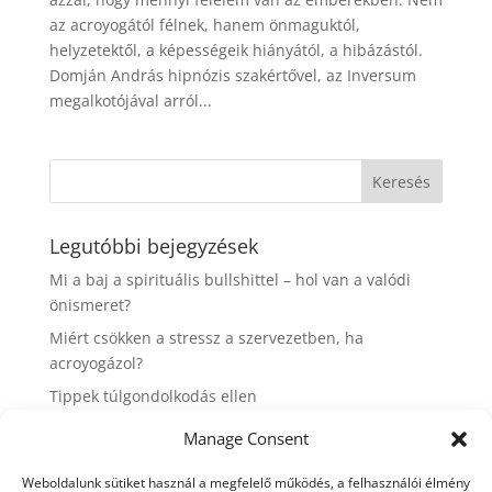
az acroyogától félnek, hanem önmaguktól,
helyzetektől, a képességeik hiányától, a hibázástól.
Domján András hipnózis szakértővel, az Inversum
megalkotójával arról...
Legutóbbi bejegyzések
Mi a baj a spirituális bullshittel – hol van a valódi
önismeret?
Miért csökken a stressz a szervezetben, ha
acroyogázol?
Tippek túlgondolkodás ellen
7 tipp az élhető élettempóért
Manage Consent
Hogyan szeretnél megöregedni?
Weboldalunk sütiket használ a megfelelő működés, a felhasználói élmény