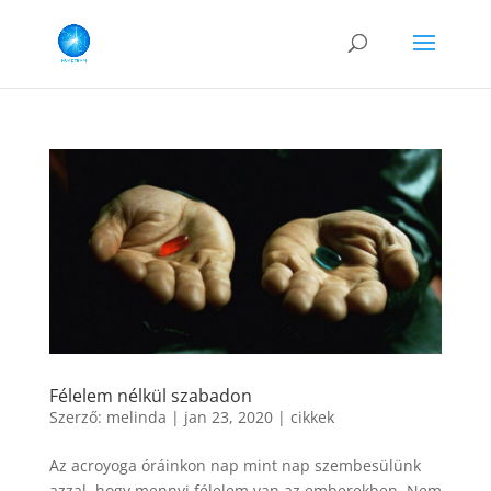
Félelem nélkül szabadon
Szerző:
melinda
|
jan 23, 2020
|
cikkek
Az acroyoga óráinkon nap mint nap szembesülünk
azzal, hogy mennyi félelem van az emberekben. Nem