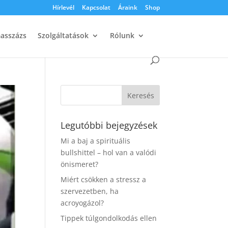
Hírlevél
Kapcsolat
Áraink
Shop
masszázs
Szolgáltatások
Rólunk
Legutóbbi bejegyzések
Mi a baj a spirituális
bullshittel – hol van a valódi
önismeret?
Miért csökken a stressz a
szervezetben, ha
acroyogázol?
Tippek túlgondolkodás ellen