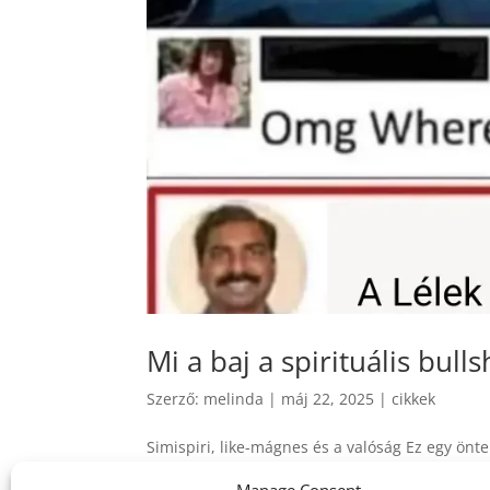
Mi a baj a spirituális bull
Szerző:
melinda
|
máj 22, 2025
|
cikkek
Simispiri, like-mágnes és a valóság Ez egy önte
kellett beszélgetnem róla magammal. Felhívom