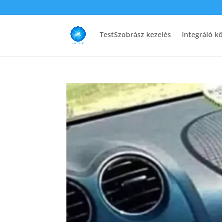
TestSzobrász kezelés
Integráló k