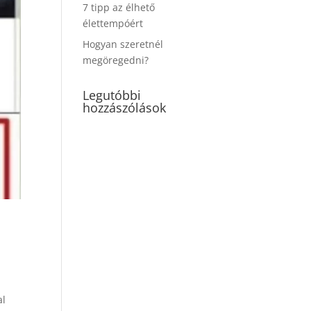
7 tipp az élhető
élettempóért
Hogyan szeretnél
megöregedni?
Legutóbbi
hozzászólások
al