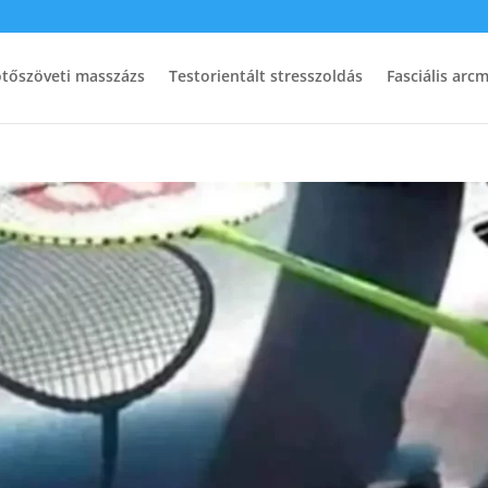
ötőszöveti masszázs
Testorientált stresszoldás
Fasciális arc