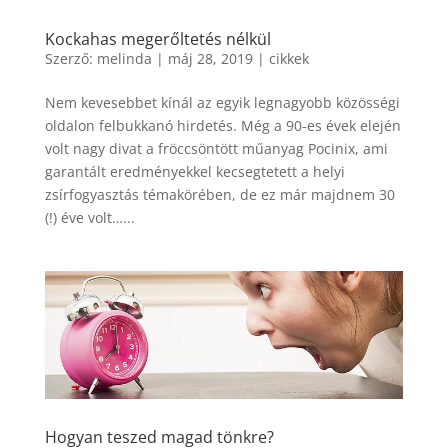
Kockahas megerőltetés nélkül
Szerző:
melinda
|
máj 28, 2019
|
cikkek
Nem kevesebbet kínál az egyik legnagyobb közösségi
oldalon felbukkanó hirdetés. Még a 90-es évek elején
volt nagy divat a fröccsöntött műanyag Pocinix, ami
garantált eredményekkel kecsegtetett a helyi
zsírfogyasztás témakörében, de ez már majdnem 30
(!) éve volt…...
Hogyan teszed magad tönkre?