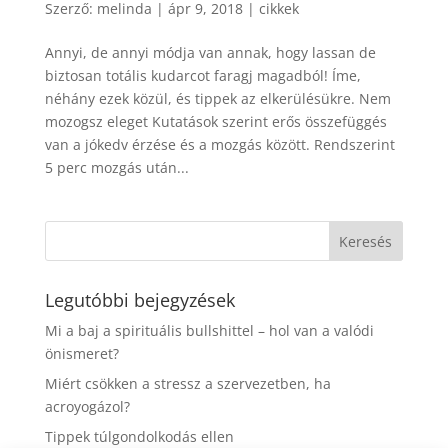
Szerző:
melinda
|
ápr 9, 2018
|
cikkek
Annyi, de annyi módja van annak, hogy lassan de
biztosan totális kudarcot faragj magadból! Íme,
néhány ezek közül, és tippek az elkerülésükre. Nem
mozogsz eleget Kutatások szerint erős összefüggés
van a jókedv érzése és a mozgás között. Rendszerint
5 perc mozgás után...
Legutóbbi bejegyzések
Mi a baj a spirituális bullshittel – hol van a valódi
önismeret?
Miért csökken a stressz a szervezetben, ha
acroyogázol?
Tippek túlgondolkodás ellen