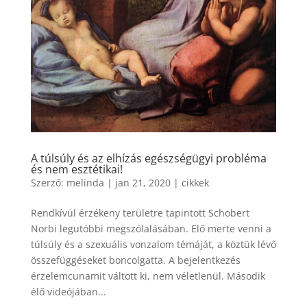
A túlsúly és az elhízás egészségügyi probléma
és nem esztétikai!
Szerző:
melinda
|
jan 21, 2020
|
cikkek
Rendkívül érzékeny területre tapintott Schobert
Norbi legutóbbi megszólalásában. Elő merte venni a
túlsúly és a szexuális vonzalom témáját, a köztük lévő
összefüggéseket boncolgatta. A bejelentkezés
érzelemcunamit váltott ki, nem véletlenül. Második
élő videójában...