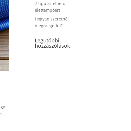
7 tipp az élhető
élettempóért
Hogyan szeretnél
megöregedni?
Legutóbbi
hozzászólások
egy
st,