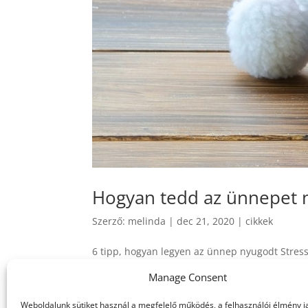
Hogyan tedd az ünnepet 
Szerző:
melinda
|
dec 21, 2020
|
cikkek
6 tipp, hogyan legyen az ünnep nyugodt Stres
rossz vicc? Eleged van mindenből?Engedd meg 
Manage Consent
fogadd el természetesnek, hogy a pörgésről...
Weboldalunk sütiket használ a megfelelő működés, a felhasználói élmény ja