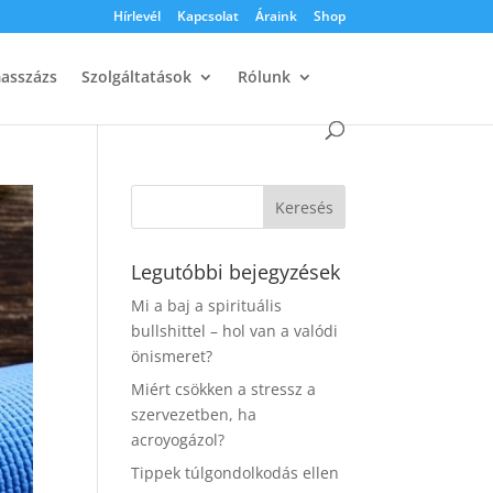
Hírlevél
Kapcsolat
Áraink
Shop
masszázs
Szolgáltatások
Rólunk
Legutóbbi bejegyzések
Mi a baj a spirituális
bullshittel – hol van a valódi
önismeret?
Miért csökken a stressz a
szervezetben, ha
acroyogázol?
Tippek túlgondolkodás ellen