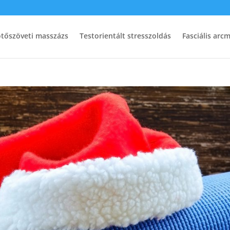
ötőszöveti masszázs
Testorientált stresszoldás
Fasciális arc