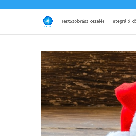
TestSzobrász kezelés
Integráló k