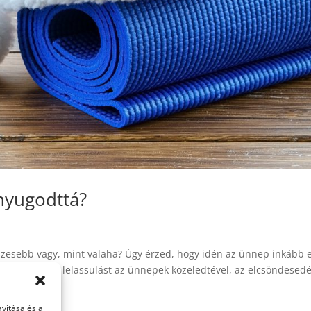
nyugodttá?
szesebb vagy, mint valaha? Úgy érzed, hogy idén az ünnep inkább 
magadnak a lelassulást az ünnepek közeledtével, az elcsöndesedé
vítása és a