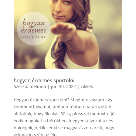
hogyan érdemes sportolni
Szerző:
melinda
|
jún 30, 2022
|
cikkek
Hogyan érdemes sportolni? Megint olvastam egy
kommentfolyamot, amiben többen határozottan
állították, hogy ők akár 30 kg plusszal mennyire jól
érzik magukat a bőrükben, kiegyensúlyozottak és
boldogok, nekik senki se magyarázzon arról, hogy
vékonyan szép az élet....