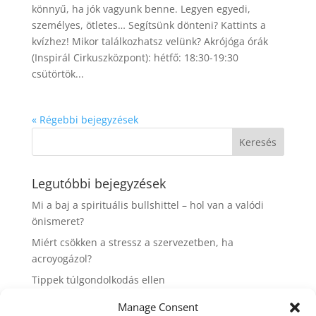
könnyű, ha jók vagyunk benne. Legyen egyedi,
személyes, ötletes… Segítsünk dönteni? Kattints a
kvízhez! Mikor találkozhatsz velünk? Akrójóga órák
(Inspirál Cirkuszközpont): hétfő: 18:30-19:30
csütörtök...
« Régebbi bejegyzések
Legutóbbi bejegyzések
Mi a baj a spirituális bullshittel – hol van a valódi
önismeret?
Miért csökken a stressz a szervezetben, ha
acroyogázol?
Tippek túlgondolkodás ellen
7 tipp az élhető élettempóért
Manage Consent