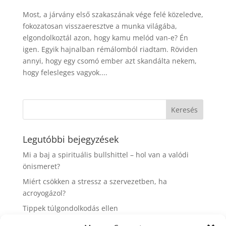
Most, a járvány első szakaszának vége felé közeledve,
fokozatosan visszaeresztve a munka világába,
elgondolkoztál azon, hogy kamu melód van-e? Én
igen. Egyik hajnalban rémálomból riadtam. Röviden
annyi, hogy egy csomó ember azt skandálta nekem,
hogy felesleges vagyok....
Legutóbbi bejegyzések
Mi a baj a spirituális bullshittel – hol van a valódi
önismeret?
Miért csökken a stressz a szervezetben, ha
acroyogázol?
Tippek túlgondolkodás ellen
7 tipp az élhető élettempóért