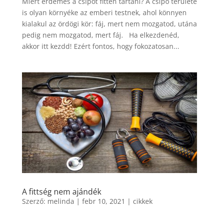
Miért érdemes a csípőt fitten tartani? A csípő területe
is olyan környéke az emberi testnek, ahol könnyen
kialakul az ördögi kör: fáj, mert nem mozgatod, utána
pedig nem mozgatod, mert fáj. Ha elkezdenéd,
akkor itt kezdd! Ezért fontos, hogy fokozatosan...
A fittség nem ajándék
Szerző:
melinda
|
febr 10, 2021
|
cikkek