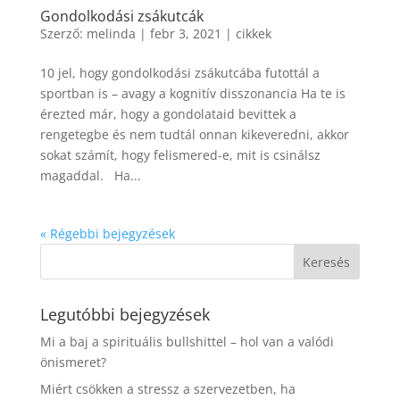
Gondolkodási zsákutcák
Szerző:
melinda
|
febr 3, 2021
|
cikkek
10 jel, hogy gondolkodási zsákutcába futottál a
sportban is – avagy a kognitív disszonancia Ha te is
érezted már, hogy a gondolataid bevittek a
rengetegbe és nem tudtál onnan kikeveredni, akkor
sokat számít, hogy felismered-e, mit is csinálsz
magaddal. Ha...
« Régebbi bejegyzések
Legutóbbi bejegyzések
Mi a baj a spirituális bullshittel – hol van a valódi
önismeret?
Miért csökken a stressz a szervezetben, ha