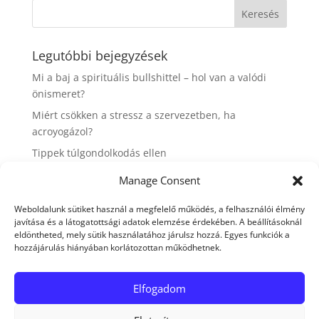
Legutóbbi bejegyzések
Mi a baj a spirituális bullshittel – hol van a valódi
önismeret?
Miért csökken a stressz a szervezetben, ha
acroyogázol?
Tippek túlgondolkodás ellen
7 tipp az élhető élettempóért
Manage Consent
Hogyan szeretnél megöregedni?
Weboldalunk sütiket használ a megfelelő működés, a felhasználói élmény
javítása és a látogatottsági adatok elemzése érdekében. A beállításoknál
Legutóbbi hozzászólások
eldöntheted, mely sütik használatához járulsz hozzá. Egyes funkciók a
hozzájárulás hiányában korlátozottan működhetnek.
Elfogadom
Adatvédelmi irányelvek
Hírlevél
Kapcsolat