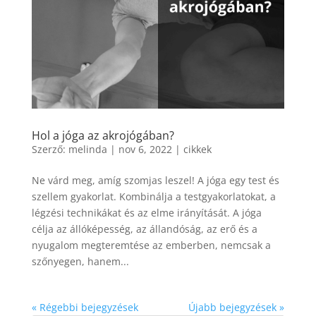
Hol a jóga az akrojógában?
Szerző:
melinda
|
nov 6, 2022
|
cikkek
Ne várd meg, amíg szomjas leszel! A jóga egy test és
szellem gyakorlat. Kombinálja a testgyakorlatokat, a
légzési technikákat és az elme irányítását. A jóga
célja az állóképesség, az állandóság, az erő és a
nyugalom megteremtése az emberben, nemcsak a
szőnyegen, hanem...
« Régebbi bejegyzések
Újabb bejegyzések »