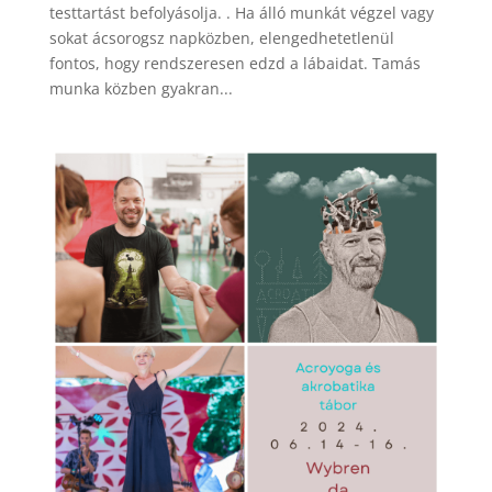
testtartást befolyásolja. . Ha álló munkát végzel vagy
sokat ácsorogsz napközben, elengedhetetlenül
fontos, hogy rendszeresen edzd a lábaidat. Tamás
munka közben gyakran...